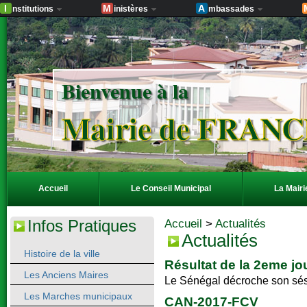
I
M
A
nstitutions
inistères
mbassades
Bienvenue à la
Mairie de FRAN
Accueil
Le Conseil Municipal
La Mairi
Infos Pratiques
Accueil
>
Actualités
Actualités
Histoire de la ville
Résultat de la 2eme j
Les Anciens Maires
Le Sénégal décroche son sés
Les Marches municipaux
CAN-2017-FCV